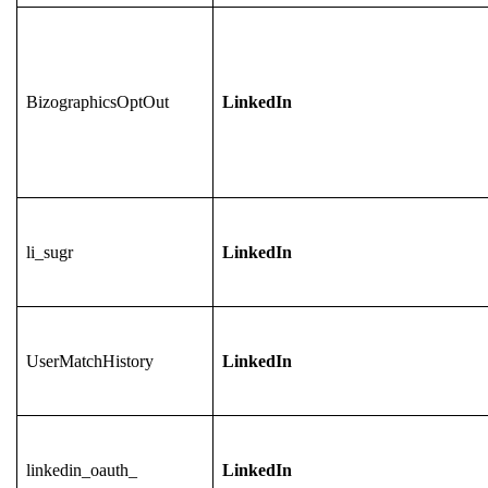
BizographicsOptOut
LinkedIn
li_sugr
LinkedIn
UserMatchHistory
LinkedIn
linkedin_oauth_
LinkedIn